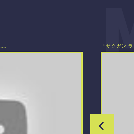
……
『サクガン ラジ