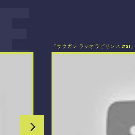
E
『サクガン ラジオラビリンス #50』20