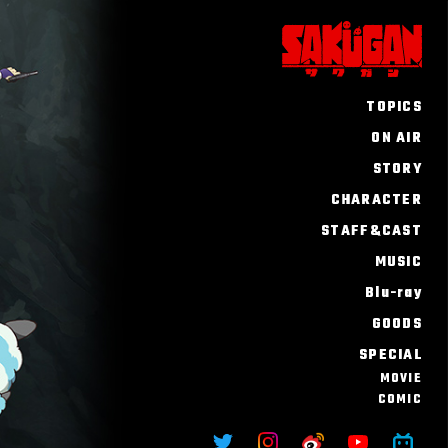
TOPICS
ON AIR
STORY
CHARACTER
STAFF&CAST
MUSIC
Blu-ray
GOODS
SPECIAL
MOVIE
COMIC