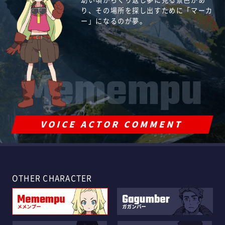
り、その場所を探し出すために「マーカ
しのダメ親父」だが、
ガガンバーとは過去に浅からぬ因縁があ
る。
「ニヤケイケメン野郎」と呼んで警戒し
マーカーの中にも番組の隠れファンは多
ー」になるのが夢。
かつては「疾風のガガンバー」の異名を
るようで……？
面倒見がよく、誰にでも分け隔てなく接
ている。
い。
とる凄腕のマーカーだった。
する天真爛漫な性格。
Memempu
VOICE ACTOR COMMENT
OTHER CHARACTER