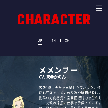
CHARACTER
JP
EN
ZH
メメンプー
ガガンバー
ザクレットゥ
ユーリ
メローロ
DJ K
CV. 天希かのん
CV：東地宏樹
CV：花澤香菜
CV：豊永利行
CV：細谷佳正
CV：神谷浩史
弱冠9歳で大学を卒業した天才少女。好
ワークボットを用いた肉体労働者「ワー
メメンプーとガガンバーを追う女マーカ
「アレー・ヤール」コロニーのスラムに
管制局の職員。紅茶の淹れ方から動植物
アンダーワールド内を流れる人気ラジオ
奇心旺盛で、メカの改造や発明が趣味。
カー」として生計を立てながら、メメン
ー。バイクや銃の知識が豊富でフィジカ
住む不良少年少女集団・ユーリ団のリー
の生態まで、広範な知識を持ち合わせて
番組「Good morning/evening K」の
抜群の方向感覚と空間把握能力を生かし
プーを育てるシングルファーザー。
ルも強い。
ダー。
いる。
名物パーソナリティ。
て、父親の採掘の仕事を手伝っている。
好きなものは酒・ギャンブル・ヌード
クールでさばけた雰囲気に反し、実はか
勉強は苦手だが、ハッキングの腕は超一
常に三つ揃いのスーツを華麗に着こな
ラジオは他コロニーの様子やニュースを
幼い頃からくり返し夢に見る景色があ
ル、美女に目がない典型的な「甲斐性な
なりケチで守銭奴。
流。アレー・ヤール中の情報を握ってい
し、物腰も柔らかいが、ガガンバーは
知ることができる貴重な情報源であり、