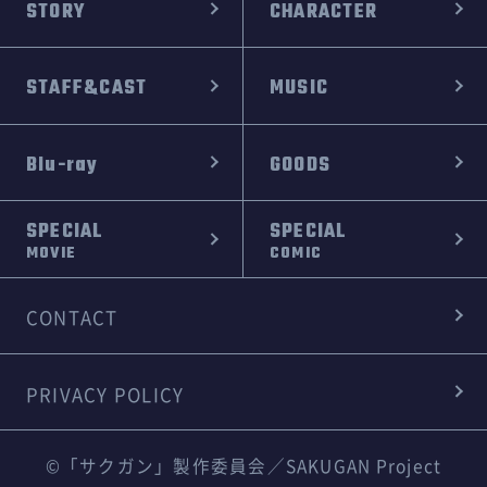
STORY
CHARACTER
STAFF&CAST
MUSIC
Blu-ray
GOODS
SPECIAL
SPECIAL
MOVIE
COMIC
CONTACT
PRIVACY POLICY
©「サクガン」製作委員会／SAKUGAN Project