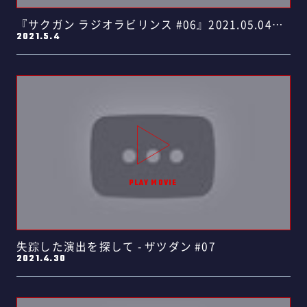
『サクガン ラジオラビリンス #06』2021.05.04
2021.5.4
放……
失踪した演出を探して - ザツダン #07
2021.4.30