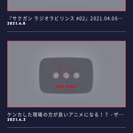
『サクガン ラジオラビリンス #02』2021.04.06
2021.4.6
放……
ケンカした現場の方が良いアニメになる！？ - ザツ
2021.4.2
ダン #0……