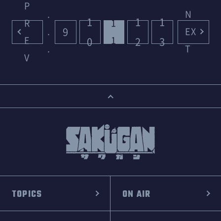
P
.
N
1
1
1
R
1
9
.
EX
E
1
0
2
3
.
T
V
TOPICS
ON AIR