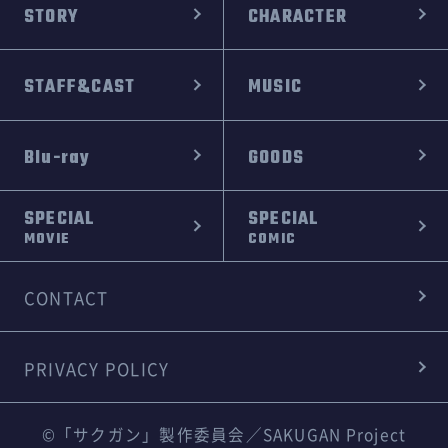
STORY
CHARACTER
STAFF&CAST
MUSIC
Blu-ray
GOODS
SPECIAL
SPECIAL
MOVIE
COMIC
CONTACT
PRIVACY POLICY
©「サクガン」製作委員会／SAKUGAN Project