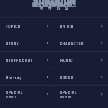
TOPICS
ON AIR
STORY
CHARACTER
STAFF&CAST
MUSIC
Blu-ray
GOODS
SPECIAL
SPECIAL
MOVIE
COMIC