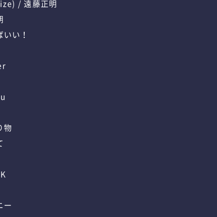
ize) / 遠藤正明
朝
ばいい！
er
pu
り物
て
 K
ニー