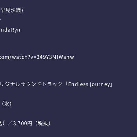
V.早見沙織)
y
MindaRyn
.com/watch?v=349Y3MIWanw
ナルサウンドトラック「Endless journey」
日（水）
込）／3,700円（税抜）