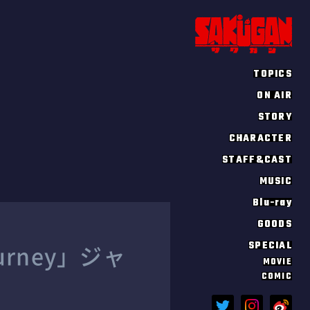
TOPICS
ON AIR
STORY
CHARACTER
STAFF&CAST
MUSIC
Blu-ray
GOODS
SPECIAL
urney」ジャ
MOVIE
COMIC